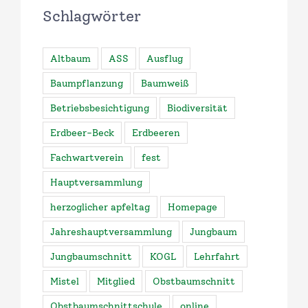
Schlagwörter
Altbaum
ASS
Ausflug
Baumpflanzung
Baumweiß
Betriebsbesichtigung
Biodiversität
Erdbeer-Beck
Erdbeeren
Fachwartverein
fest
Hauptversammlung
herzoglicher apfeltag
Homepage
Jahreshauptversammlung
Jungbaum
Jungbaumschnitt
KOGL
Lehrfahrt
Mistel
Mitglied
Obstbaumschnitt
Obstbaumschnittschule
online