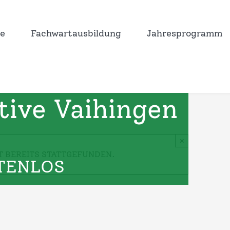
e
Fachwartausbildung
Jahresprogramm
kurs
tive Vaihingen
×
T BEREITS STATTGEFUNDEN.
TENLOS