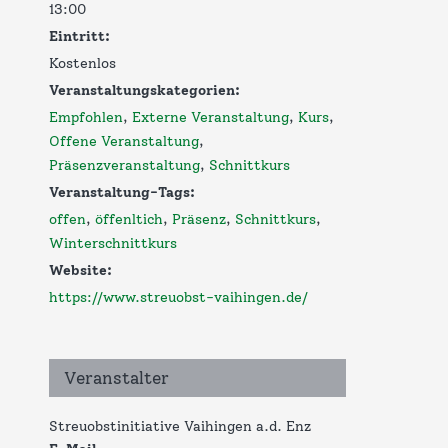
13:00
Eintritt:
Kostenlos
Veranstaltungskategorien:
Empfohlen
,
Externe Veranstaltung
,
Kurs
,
Offene Veranstaltung
,
Präsenzveranstaltung
,
Schnittkurs
Veranstaltung-Tags:
offen
,
öffenltich
,
Präsenz
,
Schnittkurs
,
Winterschnittkurs
Website:
https://www.streuobst-vaihingen.de/
Veranstalter
Streuobstinitiative Vaihingen a.d. Enz