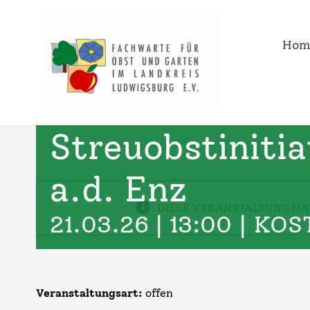
Zum
Inhalt
Hom
springen
Winterschnitt
Streuobstinitia
a.d. Enz
DIESE VERANSTALTUNG HA
21.03.26 | 13:00
|
KOS
Veranstaltungsart:
offen