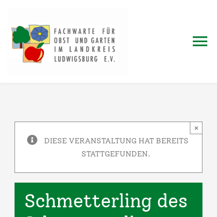
Zum
Inhalt
springen
To
Na
Home
Fachwartausbildung
×
DIESE VERANSTALTUNG HAT BEREITS
Jahresprogramm
STATTGEFUNDEN.
Termine
Schmetterling des
Blog