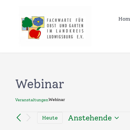
Zum
Inhalt
Hom
springen
Webinar
Webinar
Veranstaltungen
Veranstaltunge
Anstehende
Heute
Datum