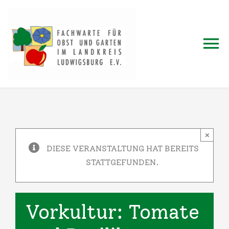
Zum
Inhalt
springen
To
Na
Home
Fachwartausbildung
×
DIESE VERANSTALTUNG HAT BEREITS
Jahresprogramm
STATTGEFUNDEN.
Termine
Vorkultur: Tomate
Blog