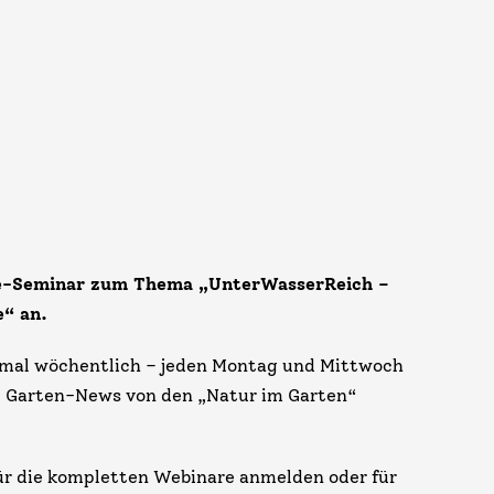
ine-Seminar zum Thema „UnterWasserReich –
e“ an
.
 mal wöchentlich – jeden Montag und Mittwoch
e Garten-News v​​on den „Natur im Garten“
ür die kompletten Webinare anmelden oder für