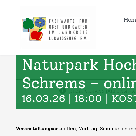
Zum
Inhalt
Hom
springen
Naturpark Hoc
Schrems – onli
DIESE VERANSTALTUNG HA
16.03.26 | 18:00
|
KOS
Veranstaltungsart:
offen, Vortrag, Seminar, onlin