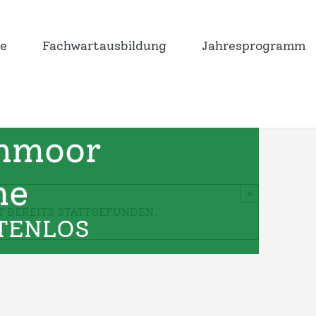
e
Fachwartausbildung
Jahresprogramm
hmoor
ne
×
T BEREITS STATTGEFUNDEN.
TENLOS
e