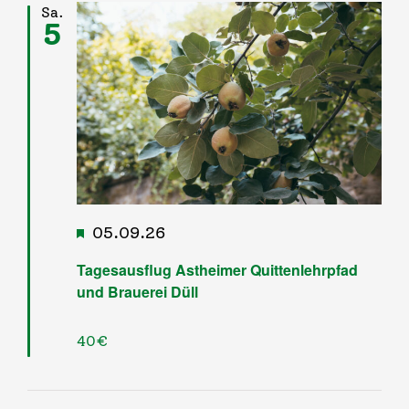
Sa.
5
Infos & Links
Kontakt
Hervorgehoben
05.09.26
Tagesausflug Astheimer Quittenlehrpfad
und Brauerei Düll
40€