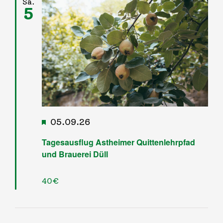
Sa.
5
Infos & Links
Kontakt
Hervorgehoben
05.09.26
Tagesausflug Astheimer Quittenlehrpfad
und Brauerei Düll
40€